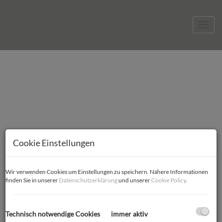
Navig
Cookie Einstellungen
Über uns
Wir verwenden Cookies um Einstellungen zu speichern. Nähere Informationen
finden Sie in unserer
Datenschutzerklärung
und unserer
Cookie Policy
.
Technisch notwendige Cookies
immer aktiv
Seit über 14 Jahren bin ich hauptberuflich als Immobilienmakler