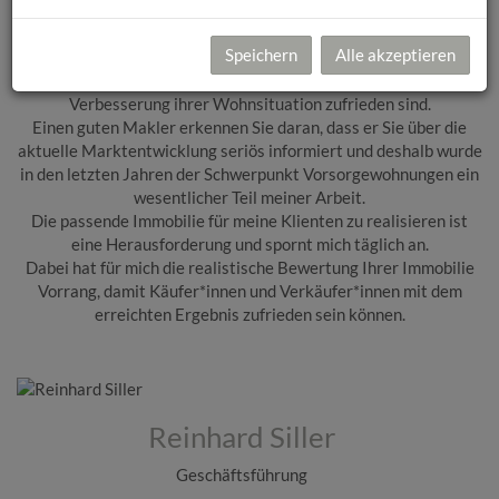
im Großraum Innsbruck und Innsbruck Land tätig.
Menschen auf der Suche nach einem geeigneten Objekt zu
Speichern
Alle akzeptieren
beraten, bereitet mir eine große Freude.
Noch erfüllender ist es, zu erleben, dass Kunden mit der
Verbesserung ihrer Wohnsituation zufrieden sind.
Einen guten Makler erkennen Sie daran, dass er Sie über die
aktuelle Marktentwicklung seriös informiert und deshalb wurde
in den letzten Jahren der Schwerpunkt Vorsorgewohnungen ein
wesentlicher Teil meiner Arbeit.
Die passende Immobilie für meine Klienten zu realisieren ist
eine Herausforderung und spornt mich täglich an.
Dabei hat für mich die realistische Bewertung Ihrer Immobilie
Vorrang, damit Käufer*innen und Verkäufer*innen mit dem
erreichten Ergebnis zufrieden sein können.
Reinhard Siller
Geschäftsführung