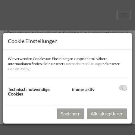
Navig
Erfolgreich verkauft
Cookie Einstellungen
Atemberaubender Berg- &
Fernblick - 4 Zimmer-Wohnung in
Wir verwenden Cookies um Einstellungen zu speichern. Nähere
Informationen finden Sie in unserer
Datenschutzerklärung
und unserer
Thaur
Cookie Policy
.
6065 Thaur
Technisch notwendige
immer aktiv
Cookies
Erfolgreich
Zimmer
Fläche
verkauft
2
4
ca. 100,34 m
Speichern
Alle akzeptieren